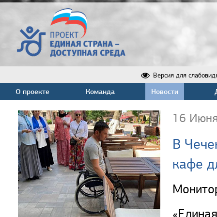
Версия для слабовид
О проекте
Команда
Новости
16 Июня
В Чече
кафе д
Монитор
«Единая