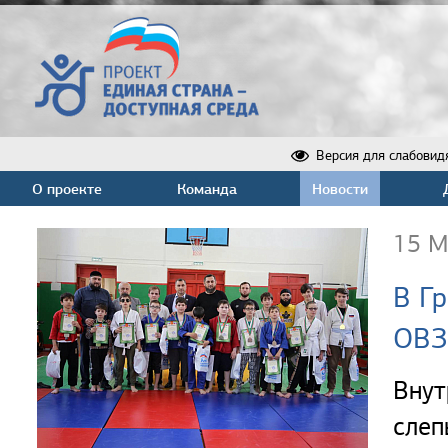
Версия для слабовид
О проекте
Команда
Новости
15 М
В Г
ОВЗ
Вну
слеп