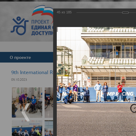
45
из
185
Версия для слабовид
О проекте
Команда
Новости
9th International Rezept-Sport Wheelchair Half Marath
05.10.2023