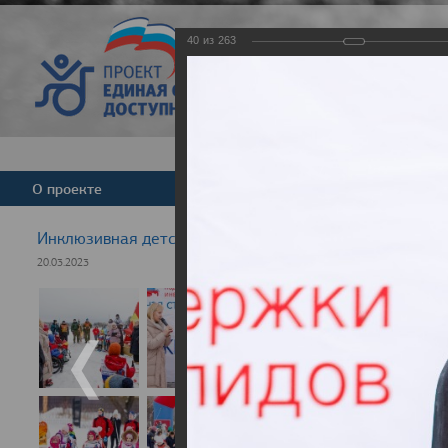
40
из
263
Версия для слабовид
О проекте
Команда
Новости
Инклюзивная детская гонка "Лыжня здоровья" 2023
20.03.2023