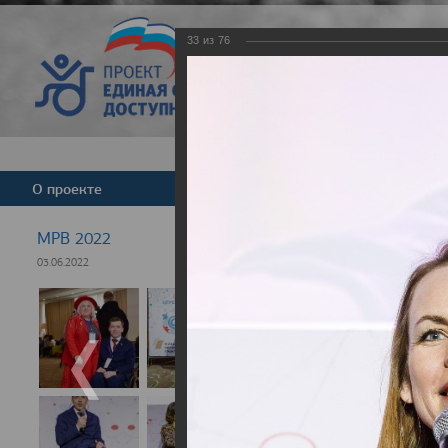
33
из
76
Версия для слабовид
О проекте
Команда
Новости
МРВ 2022
03.06.2022