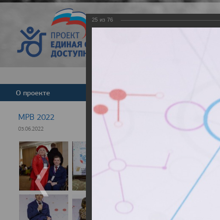
25
из
76
Версия для слабовид
О проекте
Команда
Новости
МРВ 2022
03.06.2022