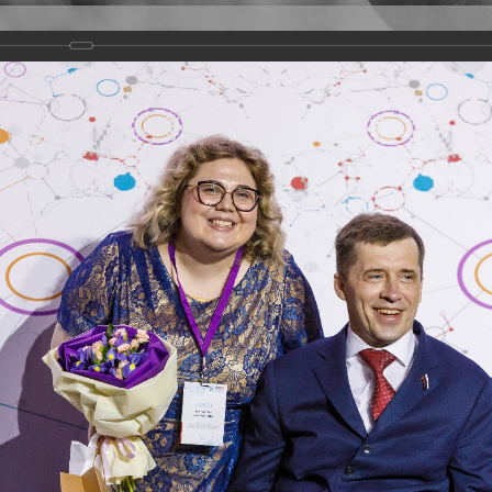
Версия для слабовидящих
Задать вопрос
и
Деятельность
Базы данных