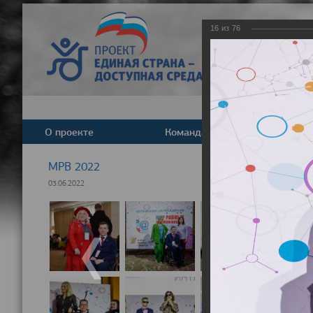
16
из
76
О проекте
Команда
Новост
МРВ 2022
03.06.2022