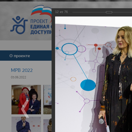
12
из
76
Версия для слабовид
О проекте
Команда
Новости
МРВ 2022
03.06.2022