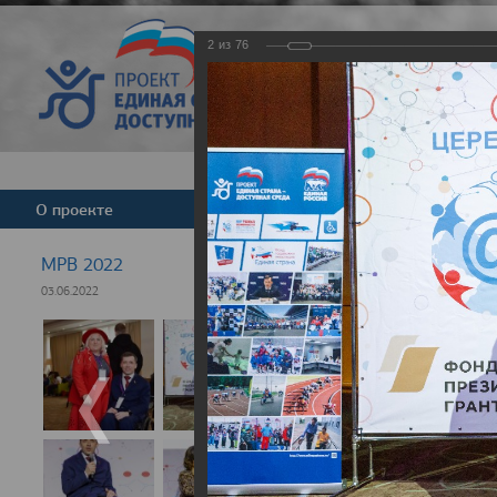
2
из
76
Версия для слабовид
О проекте
Команда
Новости
МРВ 2022
03.06.2022