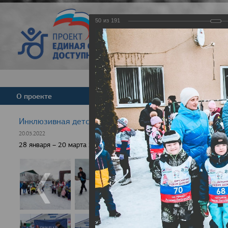
50
из
191
Версия для слабовид
О проекте
Команда
Новости
Инклюзивная детская гонка "Лыжня здоровья" 2022
20.03.2022
28 января – 20 марта 2022 г., 10 населенных пунктов России, боле