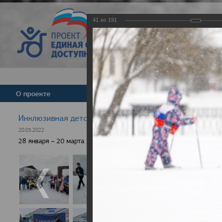
41
из
191
Версия для слабовид
О проекте
Команда
Новости
Инклюзивная детская гонка "Лыжня здоровья" 2022
20.03.2022
28 января – 20 марта 2022 г., 10 населенных пунктов России, боле