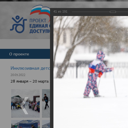
41
из
191
Версия для слабовид
О проекте
Команда
Новости
Инклюзивная детская гонка "Лыжня здоровья" 2022
20.03.2022
28 января – 20 марта 2022 г., 10 населенных пунктов России, боле