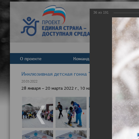
36
из
191
О проекте
Команда
Новост
Инклюзивная детская гонка "Лыжня здоровья" 20
20.03.2022
28 января – 20 марта 2022 г., 10 населенных пунктов России,