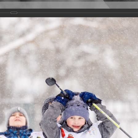
Версия для слабовидящих
Задать вопрос
и
Деятельность
Базы данных
22
 более 1700 детей-участников, в том числе - с инвалидностью.