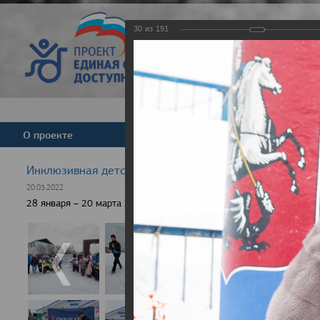
30
из
191
Версия для слабовид
О проекте
Команда
Новости
Инклюзивная детская гонка "Лыжня здоровья" 2022
20.03.2022
28 января – 20 марта 2022 г., 10 населенных пунктов России, боле