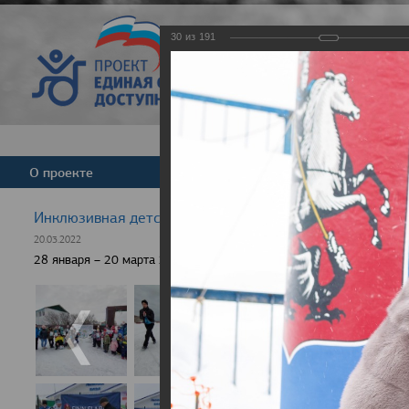
30
из
191
Версия для слабовид
О проекте
Команда
Новости
Инклюзивная детская гонка "Лыжня здоровья" 2022
20.03.2022
28 января – 20 марта 2022 г., 10 населенных пунктов России, боле