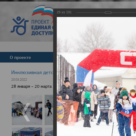
29
из
191
Версия для слабовид
О проекте
Команда
Новости
Инклюзивная детская гонка "Лыжня здоровья" 2022
20.03.2022
28 января – 20 марта 2022 г., 10 населенных пунктов России, боле