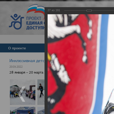
27
из
191
Версия для слабовид
О проекте
Команда
Новости
Инклюзивная детская гонка "Лыжня здоровья" 2022
20.03.2022
28 января – 20 марта 2022 г., 10 населенных пунктов России, боле