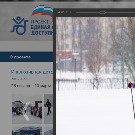
24
из
191
Версия для слабовид
О проекте
Команда
Новости
Инклюзивная детская гонка "Лыжня здоровья" 2022
20.03.2022
28 января – 20 марта 2022 г., 10 населенных пунктов России, боле