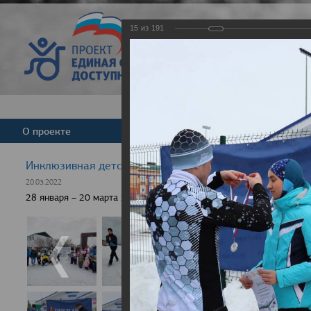
15
из
191
Версия для слабовид
О проекте
Команда
Новости
Инклюзивная детская гонка "Лыжня здоровья" 2022
20.03.2022
28 января – 20 марта 2022 г., 10 населенных пунктов России, боле