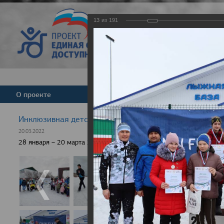
13
из
191
Версия для слабовид
О проекте
Команда
Новости
Инклюзивная детская гонка "Лыжня здоровья" 2022
20.03.2022
28 января – 20 марта 2022 г., 10 населенных пунктов России, боле