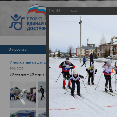
8
из
191
Версия для слабовид
О проекте
Команда
Новости
Инклюзивная детская гонка "Лыжня здоровья" 2022
20.03.2022
28 января – 20 марта 2022 г., 10 населенных пунктов России, боле