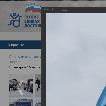
5
из
191
Версия для слабовид
О проекте
Команда
Новости
Инклюзивная детская гонка "Лыжня здоровья" 2022
20.03.2022
28 января – 20 марта 2022 г., 10 населенных пунктов России, боле