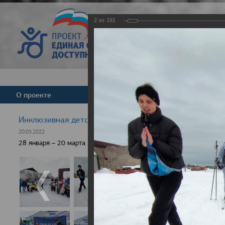
2
из
191
Версия для слабовид
О проекте
Команда
Новости
Инклюзивная детская гонка "Лыжня здоровья" 2022
20.03.2022
28 января – 20 марта 2022 г., 10 населенных пунктов России, боле