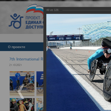
49
из
126
Версия для слабовид
О проекте
Команда
Новости
7th International Rezept-Sport Wheelchair Half Marath
21.10.2021