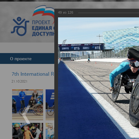
49
из
126
Версия для слабовид
О проекте
Команда
Новости
7th International Rezept-Sport Wheelchair Half Marath
21.10.2021