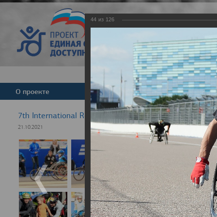
44
из
126
Версия для слабовид
О проекте
Команда
Новости
7th International Rezept-Sport Wheelchair Half Marath
21.10.2021