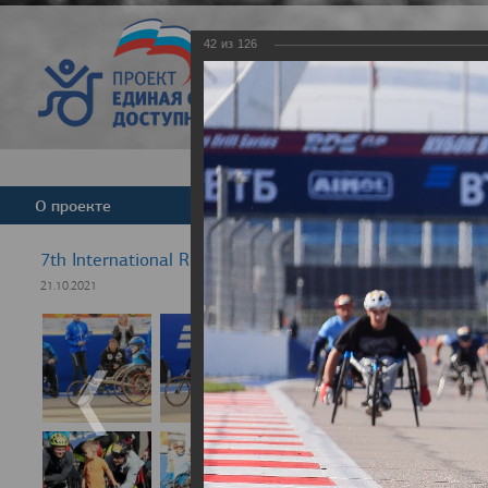
42
из
126
Версия для слабовид
О проекте
Команда
Новости
7th International Rezept-Sport Wheelchair Half Marath
21.10.2021