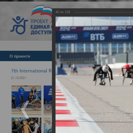
40
из
126
Версия для слабовид
О проекте
Команда
Новости
7th International Rezept-Sport Wheelchair Half Marath
21.10.2021