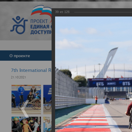
39
из
126
Версия для слабовид
О проекте
Команда
Новости
7th International Rezept-Sport Wheelchair Half Marath
21.10.2021