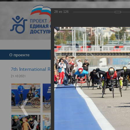
28
из
126
Версия для слабовид
О проекте
Команда
Новости
7th International Rezept-Sport Wheelchair Half Marath
21.10.2021