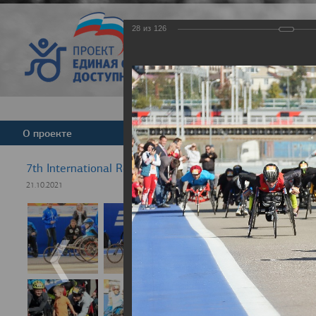
28
из
126
Версия для слабовид
О проекте
Команда
Новости
7th International Rezept-Sport Wheelchair Half Marath
21.10.2021