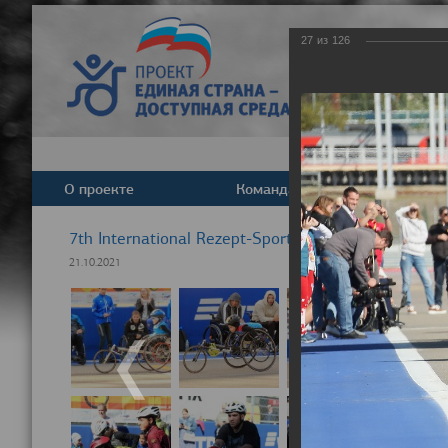
27
из
126
О проекте
Команда
Новост
7th International Rezept-Sport Wheelchair Half Ma
21.10.2021