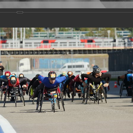
Версия для слабовидящих
Задать вопрос
и
Деятельность
Базы данных
rathon