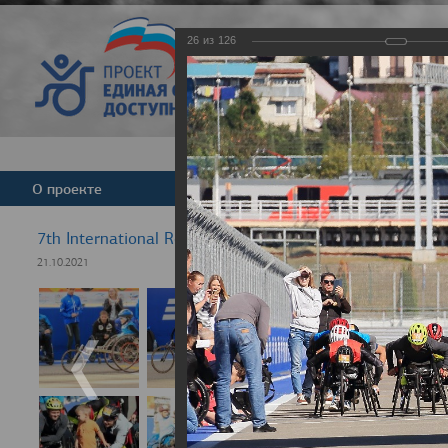
26
из
126
Версия для слабовид
О проекте
Команда
Новости
7th International Rezept-Sport Wheelchair Half Marath
21.10.2021