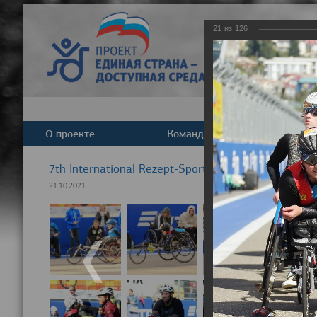
21
из
126
О проекте
Команда
Новост
7th International Rezept-Sport Wheelchair Half Ma
21.10.2021