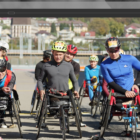
Версия для слабовидящих
Задать вопрос
и
Деятельность
Базы данных
rathon