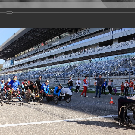
Версия для слабовидящих
Задать вопрос
и
Деятельность
Базы данных
rathon