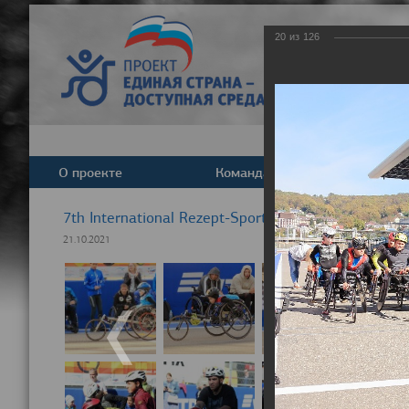
20
из
126
О проекте
Команда
Новост
7th International Rezept-Sport Wheelchair Half Ma
21.10.2021