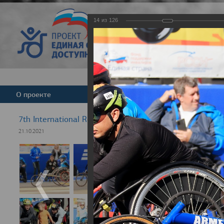
14
из
126
Версия для слабовид
О проекте
Команда
Новости
7th International Rezept-Sport Wheelchair Half Marath
21.10.2021