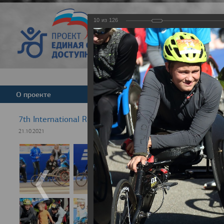
10
из
126
Версия для слабовид
О проекте
Команда
Новости
7th International Rezept-Sport Wheelchair Half Marath
21.10.2021