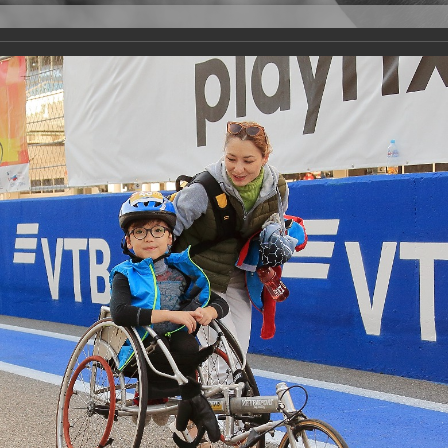
Версия для слабовидящих
Задать вопрос
и
Деятельность
Базы данных
rathon