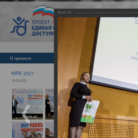
49
из
75
Версия для слабовид
О проекте
Команда
Новости
МРВ 2021
29.08.2021