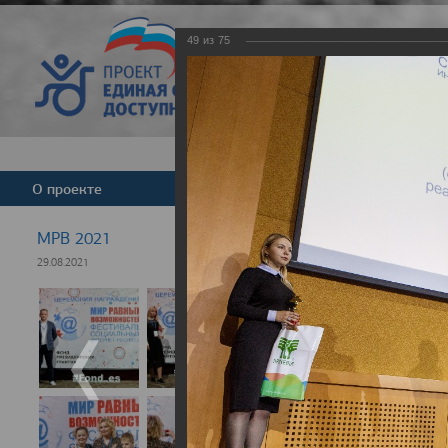
49
из
75
Версия для слабовид
О проекте
Команда
Новости
МРВ 2021
29.08.2021