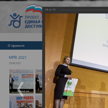
49
из
75
Версия для слабовид
О проекте
Команда
Новости
МРВ 2021
29.08.2021