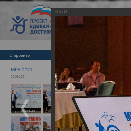
48
из
75
Версия для слабовид
О проекте
Команда
Новости
МРВ 2021
29.08.2021