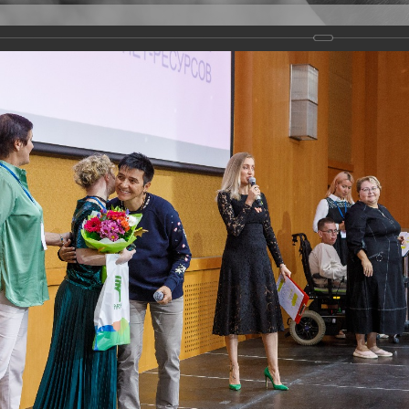
Версия для слабовидящих
Задать вопрос
и
Деятельность
Базы данных