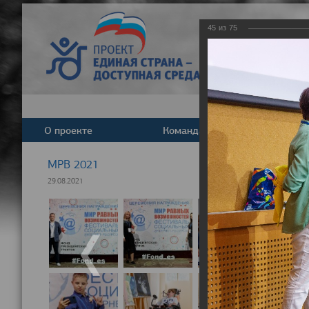
45
из
75
О проекте
Команда
Новост
МРВ 2021
29.08.2021