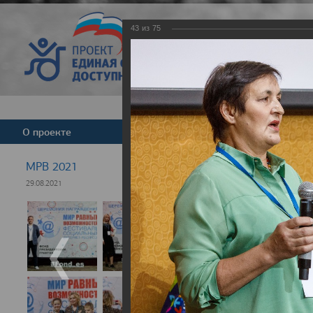
43
из
75
Версия для слабовид
О проекте
Команда
Новости
МРВ 2021
29.08.2021