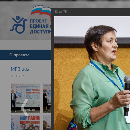
43
из
75
Версия для слабовид
О проекте
Команда
Новости
МРВ 2021
29.08.2021