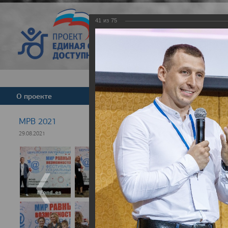
41
из
75
Версия для слабовид
О проекте
Команда
Новости
МРВ 2021
29.08.2021