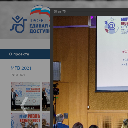
38
из
75
Версия для слабовид
О проекте
Команда
Новости
МРВ 2021
29.08.2021