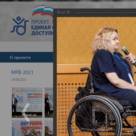
35
из
75
Версия для слабовид
О проекте
Команда
Новости
МРВ 2021
29.08.2021