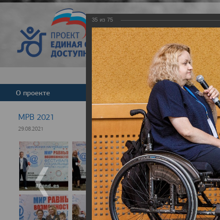
35
из
75
Версия для слабовид
О проекте
Команда
Новости
МРВ 2021
29.08.2021