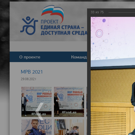
33
из
75
О проекте
Команда
Новост
МРВ 2021
29.08.2021