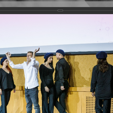
Версия для слабовидящих
Задать вопрос
и
Деятельность
Базы данных